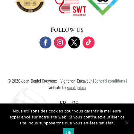
FOLLOW US
© 2020 Jean-Daniel Coeytaux – Vigneron-Encaveur |
General conditions
|
Website by
stanlight.ch
FR
DE
Nous utilisons des cookies pour vous garantir la meilleure
expérience sur notre site web. Si vous continuez à utiliser ce
site, nous supposerons que vous en êtes satisfait.
Ok