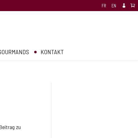
FR
EN

lugins/cf7-datepicker-alternative/cf7-datepicker.php
on line
 GOURMANDS
KONTAKT
Beitrag zu