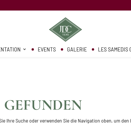
me/clients/0f22548263a677fb5770bd2e84f34b14/bak/wp-content/p
ENTATION
EVENTS
GALERIE
LES SAMEDIS
E GEFUNDEN
Sie Ihre Suche oder verwenden Sie die Navigation oben, um den 