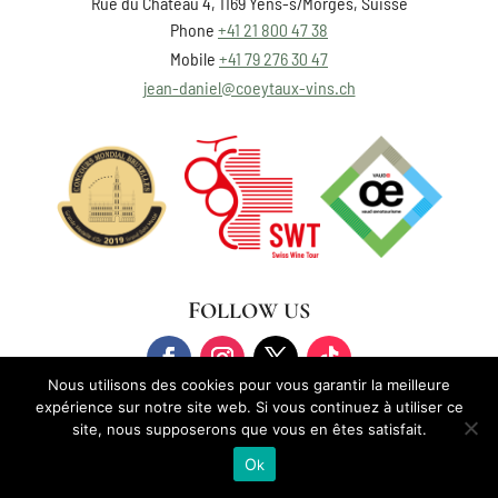
Rue du Château 4, 1169 Yens-s/Morges, Suisse
Phone
+41 21 800 47 38
Mobile
+41 79 276 30 47
jean-daniel@coeytaux-vins.ch
FOLLOW US
Nous utilisons des cookies pour vous garantir la meilleure
expérience sur notre site web. Si vous continuez à utiliser ce
site, nous supposerons que vous en êtes satisfait.
Ok