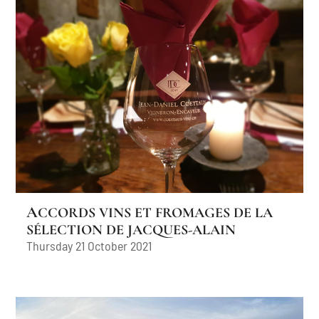
ACCORDS VINS ET FROMAGES DE LA
SÉLECTION DE JACQUES-ALAIN
Thursday 21 October 2021
DUFAUX