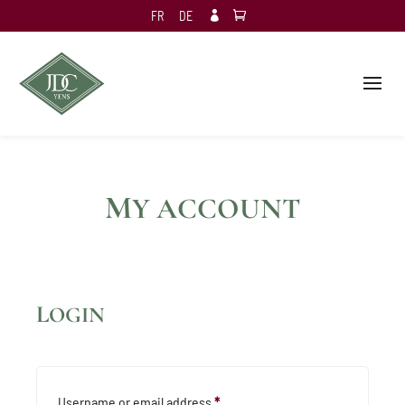
FR
DE

M
Y ACCOUNT
LOGIN
Required
Username or email address
*