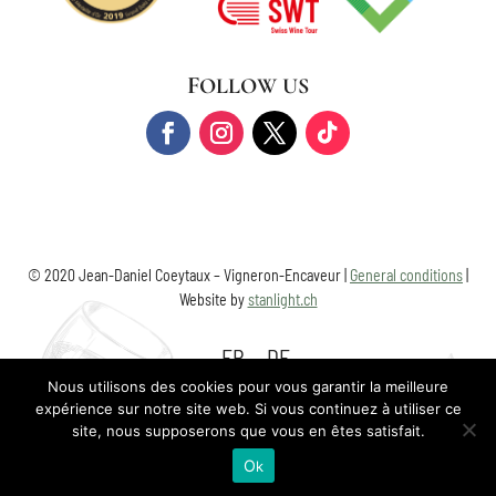
FOLLOW US
© 2020 Jean-Daniel Coeytaux – Vigneron-Encaveur |
General conditions
|
Website by
stanlight.ch
FR
DE
Nous utilisons des cookies pour vous garantir la meilleure
expérience sur notre site web. Si vous continuez à utiliser ce
site, nous supposerons que vous en êtes satisfait.
Ok